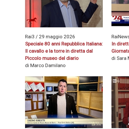
Rai3 / 29 maggio 2026
RaiNews
Speciale 80 anni Repubblica Italiana:
In diret
Il cavallo e la torre in diretta dal
Giornat
Piccolo museo del diario
di Sara 
di Marco Damilano