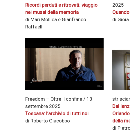
Ricordi perduti e ritrovati: viaggio
2025
nei musei della memoria
Quando 
di Mari Mollica e Gianfranco
di Gioia
Raffaelli
Freedom – Oltre il confine / 13
strisci
settembre 2025
Dal lenzu
Toscana: l’archivio di tutti noi
Orlando:
di Roberto Giacobbo
della m
di Pietr