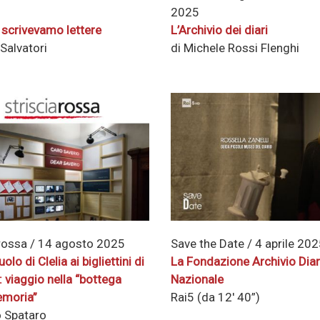
2025
scrivevamo lettere
L’Archivio dei diari
 Salvatori
di Michele Rossi Flenghi
arossa / 14 agosto 2025
Save the Date / 4 aprile 20
olo di Clelia ai bigliettini di
La Fondazione Archivio Diar
 viaggio nella “bottega
Nazionale
emoria”
Rai5 (da 12′ 40”)
o Spataro