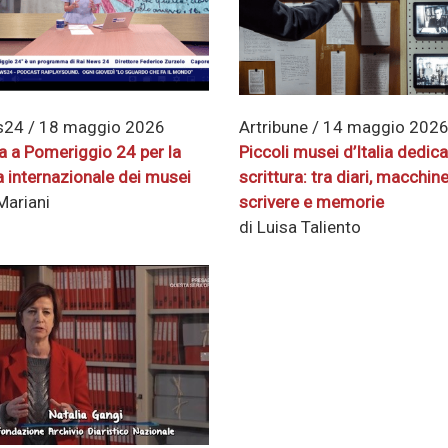
24 / 18 maggio 2026
Artribune / 14 maggio 202
ta a Pomeriggio 24 per la
Piccoli musei d’Italia dedicat
a internazionale dei musei
scrittura: tra diari, macchin
Mariani
scrivere e memorie
di Luisa Taliento