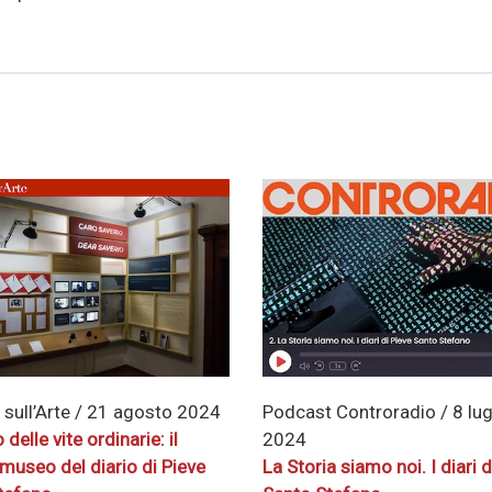
 sull’Arte / 21 agosto 2024
Podcast Controradio / 8 lug
delle vite ordinarie: il
2024
museo del diario di Pieve
La Storia siamo noi. I diari d