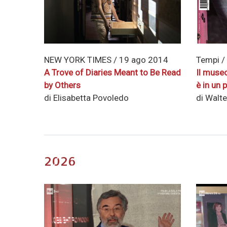
NEW YORK TIMES / 19 ago 2014
Tempi /
A Trove of Diaries Meant to Be Read
Il muse
by Others
è in un 
di Elisabetta Povoledo
di Walte
2026