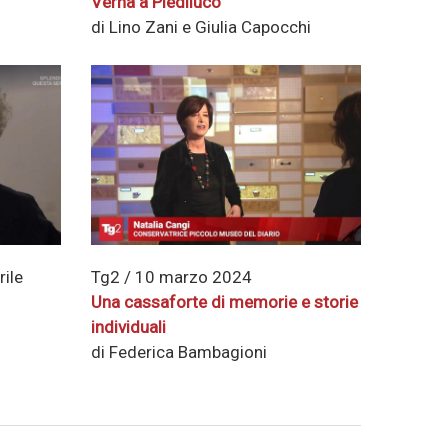
Verna a Piediluco
di Lino Zani e Giulia Capocchi
rile
Tg2 / 10 marzo 2024
Una cassaforte di memorie e storie
individuali
di Federica Bambagioni