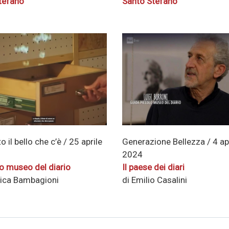
tefano
Santo Stefano
Generazione Bellezza / 4 ap
o il bello che c’è / 25 aprile
2024
Il paese dei diari
lo museo del diario
di Emilio Casalini
rica Bambagioni