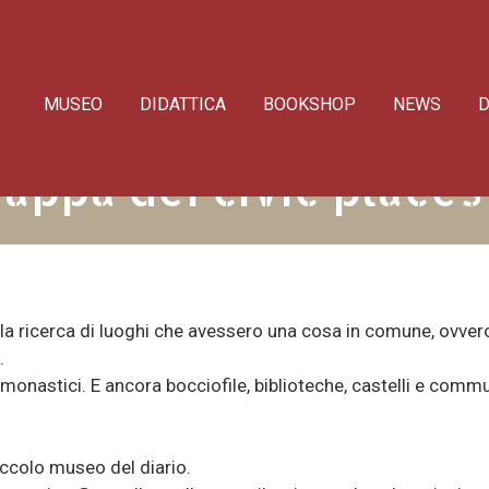
MUSEO
DIDATTICA
BOOKSHOP
NEWS
D
appa dei civic places
a ricerca di luoghi che avessero una cosa in comune, ovver
.
i monastici. E ancora bocciofile, biblioteche, castelli e comm
colo museo del diario.