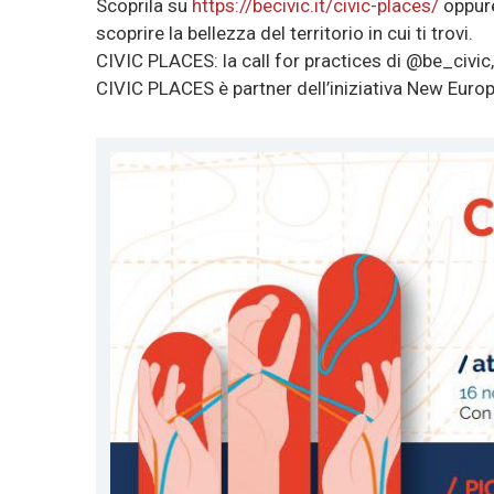
Scoprila su
https://becivic.it/civic-places/
oppure
scoprire la bellezza del territorio in cui ti trovi.
CIVIC PLACES: la call for practices di @be_civ
CIVIC PLACES è partner dell’iniziativa New Eu