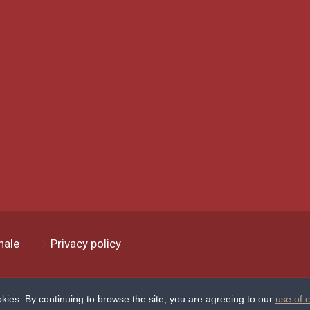
nale
Privacy policy
kies. By continuing to browse the site, you are agreeing to our
use of 