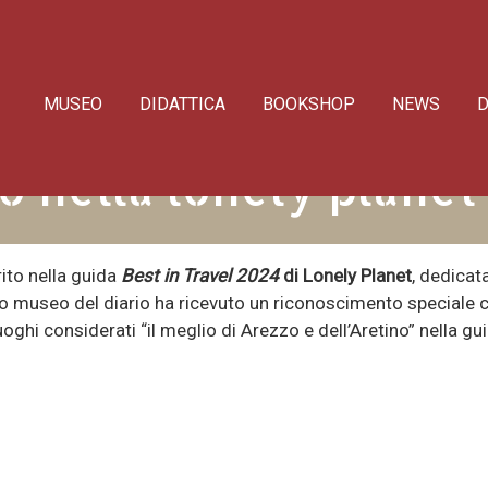
MUSEO
DIDATTICA
BOOKSHOP
NEWS
D
o nella lonely plane
rito nella guida
Best in Travel 2024
di Lonely Planet
, dedicata
colo museo del diario ha ricevuto un riconoscimento speciale 
uoghi considerati “il meglio di Arezzo e dell’Aretino” nella g